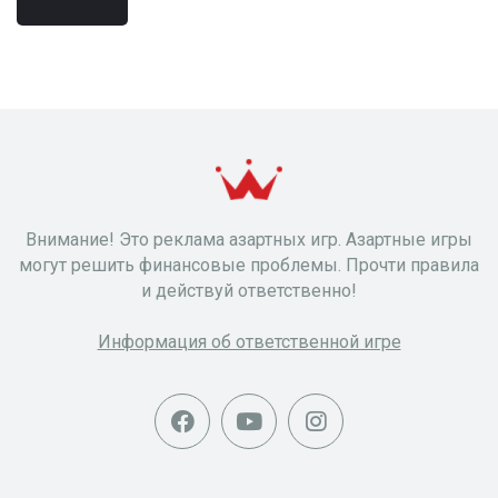
Внимание! Это реклама азартных игр. Азартные игры
могут решить финансовые проблемы. Прочти правила
и действуй ответственно!
Информация об ответственной игре