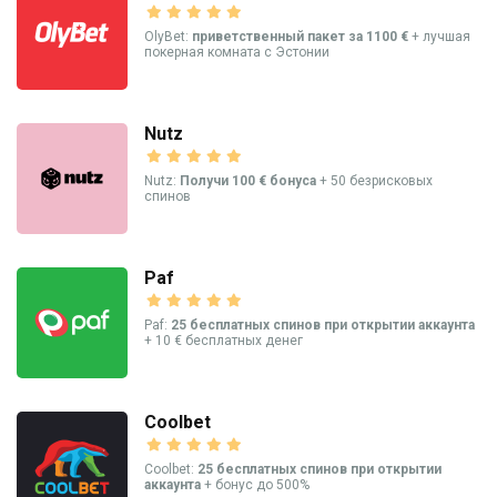
OlyBet:
приветственный пакет за 1100 €
+ лучшая
покерная комната с Эстонии
Nutz
Nutz:
Получи 100 € бонуса
+ 50 безрисковых
спинов
Paf
Paf:
25 бесплатных спинов при открытии аккаунта
+ 10 € бесплатных денег
Coolbet
Coolbet:
25 бесплатных спинов при открытии
аккаунта
+ бонус до 500%